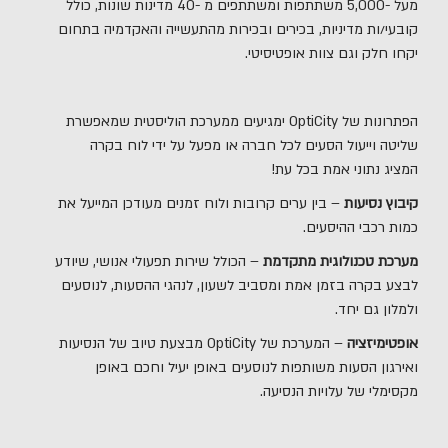
מעל -5,000 משתתפות ומשתתפים מ -40 מדינות שונות, כולל
קובעי/ות מדיניות, בכירים ובכירות מהתעשייה והאקדמיה בתחום
יקחו חלק וגם צוות אופטיסיטי.
הפתרונות של OptiCity ימגיעים ממערכת הוליסטית שמאפשרת
שליטה וייעול הסעים לכל חברה או מפעל על ידי לוח בקרה
המציג נתוני אמת בכל עת!
קיבוץ נסיעות
– בין ערים קרובות ולוח זמנים מעודכן המייעל את
כמות רכבי ההיסעים.
מערכת טכנולוגית מתקדמת
– הכולל שירות תפעולי אנושי, שיודע
לבצע בקרה בזמן אמת ומסביב לשעון, לנהגי ההסעות, לנוסעים
ולמלון גם יחד.
אופטימיזציה
– המערכת של OptiCity מבצעת טיוב של הנסיעות
ואירגון הסעות משותפות לנוסעים באופן יעיל וחכם באופן
מקסימלי של עלויות הנסיעה.