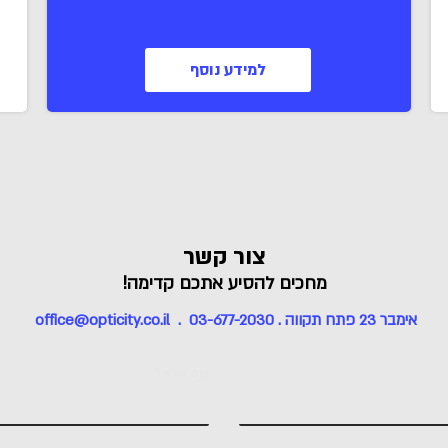
למידע נוסף
צור קשר
מחכים להסיע אתכם קדימה!
אימבר 23 פתח תקווה . office@opticity.co.il . 03-677-2030
שם מלא
*