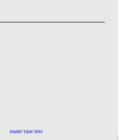
הודעה
 form will redirect you to another page once submitted.
ניהול מערך הסעות