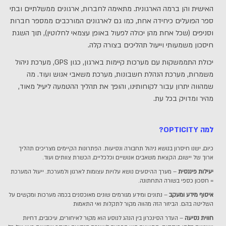
האישית והן ברמה הארגונית. מתאימה לחברות, ארגונים ממשלתיים ובתי
ספר הפועלים כיחידה אחת, כמו גם לארגונים המורכבים ממספר חברות
וסניפים (שכל אחת מהן יכולה לפעול באופן עצמאי לחלוטין), תוך השגת
חיסכון משמעותי וייעול תהליכים בצורה קלה.
יכולת התממשקות עם מערכות קיימות בארגון, כגון GPS, מערכת ניהול
משמרות, מערכת הנהלת חשבונות, מערכת משאבי אנוש ועוד. מה
שמהווה יתרון עבור לקוחותינו, והופך את תהליך ההטמעה ליעיל מאוד,
מהיר ומדויק בכל עת.
למה OPTICITY?
כיום, ישנו חיסרון בנושא ניהול תחבורה ונסיעות. הפתרונות הקיימים מצריכים תהליך
ארוך של יישום, הקצאת משאבים אנושיים וכלכליים, הכשרת צוותים ועוד.
יעילות פיננסית
– מערך ההיסעים נושא עלויות עצומות לארגון ולמערכת. ייעול המערכת
= חסכון כספי בשורה התחתונה.
איסוף מידע ומעקב
– נתונים ומידע מגורמים שונים מאוכסנים בכמה מערכות ומקשים על
השליטה בהם. הביזור הזה מהווה מקור לתקלות ואי התאמות
חווית נסיעה
– העדר הסינכרון בין הנהג לנוסע הוא מקור לאיחורים, עיכובים, דחיות